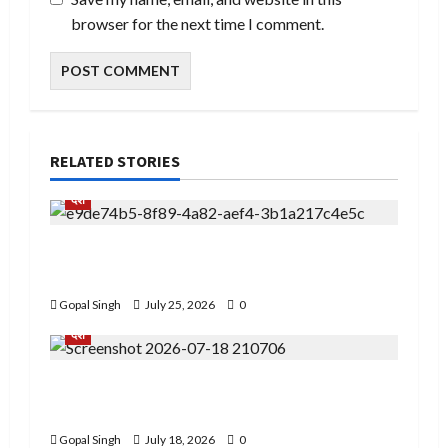
browser for the next time I comment.
RELATED STORIES
देश
ਬਿਜਲੀ ਦਫਤਰ ਭਾਦਸੋ ਵਿਖੇ ਮੁਲਾਜ਼ਮਾਂ ਵਲੋ ਬਿਜਲੀ
ਮੈਨੇਜਮੈਂਟ ਅਤੇ ਸਰਕਾਰ ਵਿਰੁੱਧ ਦਿੱਤਾ ਰੋਸ ਧਰਨਾ
Gopal Singh
July 25, 2026
0
देश
PMAY-G योजना में रिश्वतखोरी के आरोप, पूर्व पंचायत
सदस्य के खिलाफ स्वतंत्र जांच की मांग
Gopal Singh
July 18, 2026
0