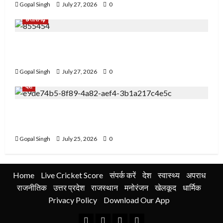
Gopal Singh
July 27, 2026
0
छत्तीसगढ़
छत्तीसगढ़: नाले के पास संदिग्ध परिस्थितियों में युवक का शव
मिलने से सनसनी, जांच में जुटी पुलिस
Gopal Singh
July 27, 2026
0
देश
ਬਿਜਲੀ ਦਫਤਰ ਭਾਦਸੋ ਵਿਖੇ ਮੁਲਾਜ਼ਮਾਂ ਵਲੋ ਬਿਜਲੀ ਮੈਨੇਜਮੈਂਟ
ਅਤੇ ਸਰਕਾਰ ਵਿਰੁੱਧ ਦਿੱਤਾ ਰੋਸ ਧਰਨਾ
Gopal Singh
July 25, 2026
0
Home
Live Cricket Score
संपर्क करें
देश
स्वास्थ्य
अपराध
राजनीतिक
उत्तर प्रदेश
राजस्थान
मनोरंजन
खेलकूद
धार्मिक
Privacy Policy
Download Our App
Facebook
Instagram
Twitter
Privacy