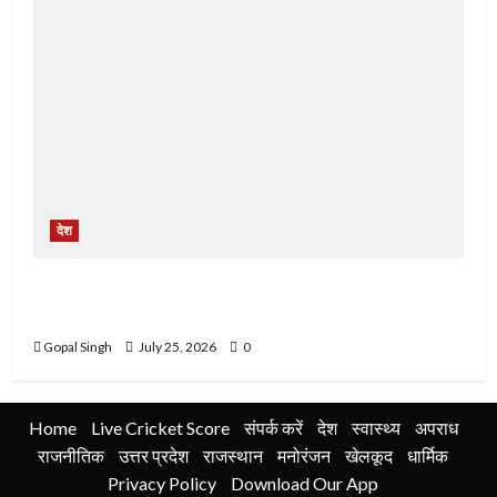
देश
ਬਿਜਲੀ ਦਫਤਰ ਭਾਦਸੋ ਵਿਖੇ ਮੁਲਾਜ਼ਮਾਂ ਵਲੋ ਬਿਜਲੀ ਮੈਨੇਜਮੈਂਟ
ਅਤੇ ਸਰਕਾਰ ਵਿਰੁੱਧ ਦਿੱਤਾ ਰੋਸ ਧਰਨਾ
Gopal Singh
July 25, 2026
0
Home
Live Cricket Score
संपर्क करें
देश
स्वास्थ्य
अपराध
राजनीतिक
उत्तर प्रदेश
राजस्थान
मनोरंजन
खेलकूद
धार्मिक
Privacy Policy
Download Our App