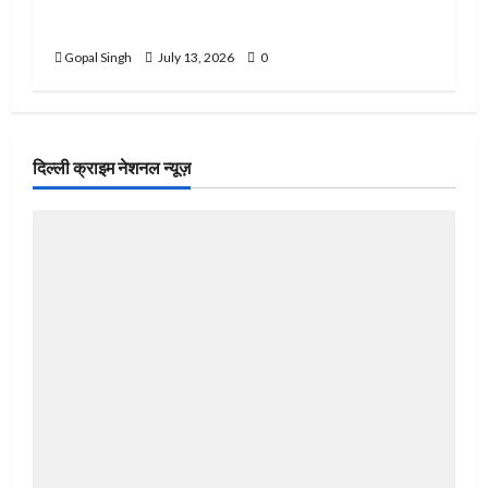
स्कूल प्रिंसिपल पर महिला से मारपीट और धमकी देने का
आरोप
Gopal Singh
July 13, 2026
0
दिल्ली क्राइम नेशनल न्यूज़