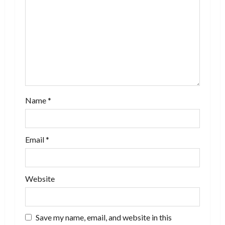
t
i
o
n
Name
*
Email
*
Website
Save my name, email, and website in this