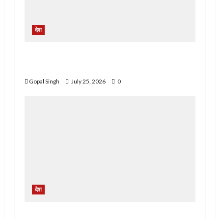
देश
ਬਿਜਲੀ ਦਫਤਰ ਭਾਦਸੋ ਵਿਖੇ ਮੁਲਾਜ਼ਮਾਂ ਵਲੋ ਬਿਜਲੀ
ਮੈਨੇਜਮੈਂਟ ਅਤੇ ਸਰਕਾਰ ਵਿਰੁੱਧ ਦਿੱਤਾ ਰੋਸ ਧਰਨਾ
Gopal Singh
July 25, 2026
0
देश
PMAY-G योजना में रिश्वतखोरी के आरोप, पूर्व पंचायत