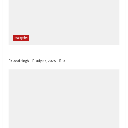
मध्य प्रदेश
नशे के खिलाफ नरसिंहपुर पुलिस की बड़ी कार्रवाई
Gopal Singh
July 27, 2026
0