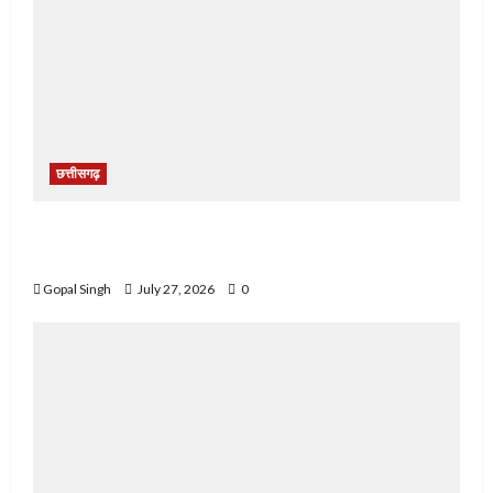
छत्तीसगढ़
छत्तीसगढ़: नाले के पास संदिग्ध परिस्थितियों में युवक का शव
मिलने से सनसनी, जांच में जुटी पुलिस
Gopal Singh
July 27, 2026
0