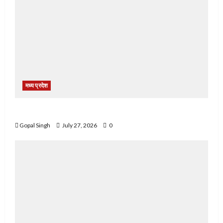
मध्य प्रदेश
नशे के खिलाफ नरसिंहपुर पुलिस की बड़ी कार्रवाई
Gopal Singh
July 27, 2026
0