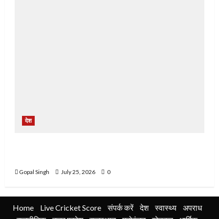
देश
ਬਿਜਲੀ ਦਫਤਰ ਭਾਦਸੋ ਵਿਖੇ ਮੁਲਾਜ਼ਮਾਂ ਵਲੋ ਬਿਜਲੀ ਮੈਨੇਜਮੈਂਟ
ਅਤੇ ਸਰਕਾਰ ਵਿਰੁੱਧ ਦਿੱਤਾ ਰੋਸ ਧਰਨਾ
Gopal Singh
July 25, 2026
0
Home
Live Cricket Score
संपर्क करें
देश
स्वास्थ्य
अपराध