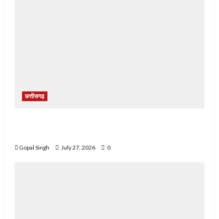
छत्तीसगढ़
छत्तीसगढ़: नाले के पास संदिग्ध परिस्थितियों में युवक का शव
मिलने से सनसनी, जांच में जुटी पुलिस
Gopal Singh
July 27, 2026
0