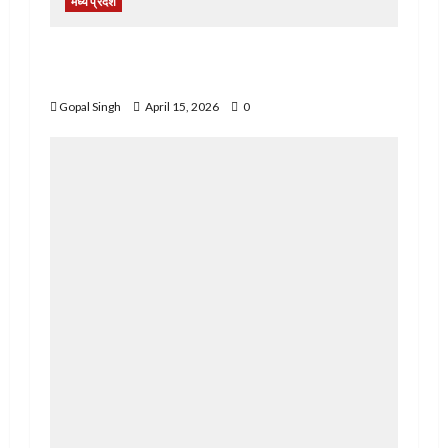
मध्य प्रदेश
जोश से भरे, सिर पर पोटली और जुबां पर जय श्री
महाकाल, 118 किमी पैदल चलेंगे
Gopal Singh
April 15, 2026
0