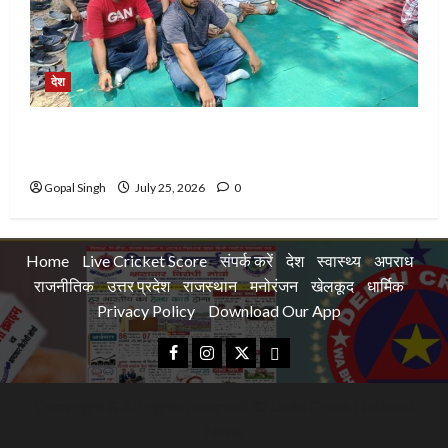
देश
ਬਿਜਲੀ ਦਫਤਰ ਭਾਦਸੋ ਵਿਖੇ ਮੁਲਾਜ਼ਮਾਂ ਵਲੋ ਬਿਜਲੀ ਮੈਨੇਜਮੈਂਟ
ਅਤੇ ਸਰਕਾਰ ਵਿਰੁੱਧ ਦਿੱਤਾ ਰੋਸ ਧਰਨਾ
Gopal Singh
July 25, 2026
0
Home
Live Cricket Score
संपर्क करें
देश
स्वास्थ्य
अपराध
राजनीतिक
उत्तर प्रदेश
राजस्थान
मनोरंजन
खेलकूद
धार्मिक
Privacy Policy
Download Our App
Facebook
Instagram
Twitter
Privacy
Policy
Copyright & All rights reserved © Delhi Crime National
News