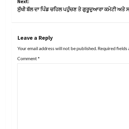
Next:
s
ਸੁੱਖੀ ਬੱਲ ਦਾ ਪਿੰਡ ਚਹਿਲ ਪਹੁੰਚਣ ਤੇ ਗੁਰੂਦੁਆਰਾ ਕਮੇਟੀ ਅਤੇ
t
n
Leave a Reply
a
Your email address will not be published.
Required fields
v
Comment
*
i
g
a
t
i