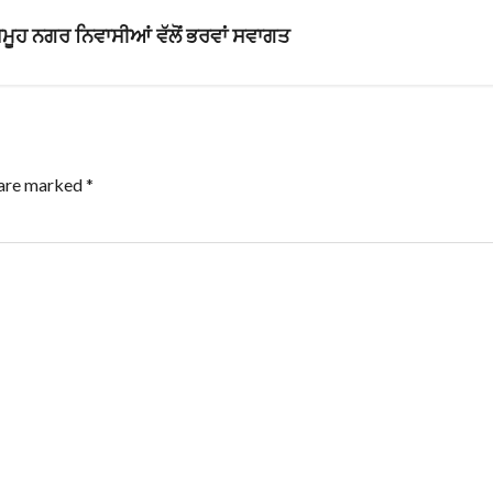
 ਸਮੂਹ ਨਗਰ ਨਿਵਾਸੀਆਂ ਵੱਲੋਂ ਭਰਵਾਂ ਸਵਾਗਤ
 are marked
*