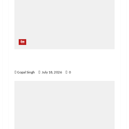
देश
PMAY-G योजना में रिश्वतखोरी के आरोप, पूर्व पंचायत
सदस्य के खिलाफ स्वतंत्र जांच की मांग
Gopal Singh
July 18, 2026
0