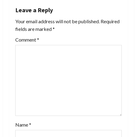
n
Leave a Reply
a
Your email address will not be published.
Required
v
fields are marked
*
i
Comment
*
g
a
t
i
o
n
Name
*