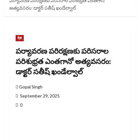
పర్యావరణ పరిరక్షణకు పరిసరాల పరిశుభ్రత ఎంతగానో
అత్యవసరం: డాక్టర్ సతీష్ ఖండేల్వాల్
देश
పర్యావరణ పరిరక్షణకు పరిసరాల
పరిశుభ్రత ఎంతగానో అత్యవసరం:
డాక్టర్ సతీష్ ఖండేల్వాల్
Gopal Singh
September 29, 2025
0