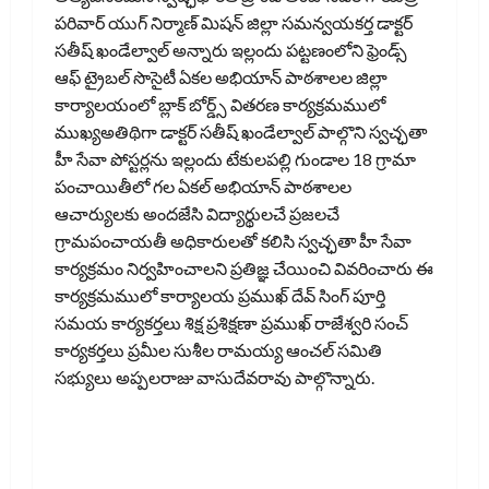
పరివార్ యుగ్ నిర్మాణ్ మిషన్ జిల్లా సమన్వయకర్త డాక్టర్
సతీష్ ఖండేల్వాల్ అన్నారు ఇల్లందు పట్టణంలోని ఫ్రెండ్స్
ఆఫ్ ట్రైబల్ సొసైటీ ఏకల అభియాన్ పాఠశాలల జిల్లా
కార్యాలయంలో బ్లాక్ బోర్డ్స్ వితరణ కార్యక్రమములో
ముఖ్యఅతిథిగా డాక్టర్ సతీష్ ఖండేల్వాల్ పాల్గొని స్వచ్ఛతా
హీ సేవా పోస్టర్లను ఇల్లందు టేకులపల్లి గుండాల 18 గ్రామా
పంచాయితీలో గల ఏకల్ అభియాన్ పాఠశాలల
ఆచార్యులకు అందజేసి విద్యార్థులచే ప్రజలచే
గ్రామపంచాయతీ అధికారులతో కలిసి స్వచ్ఛతా హీ సేవా
కార్యక్రమం నిర్వహించాలని ప్రతిజ్ఞ చేయించి వివరించారు ఈ
కార్యక్రమములో కార్యాలయ ప్రముఖ్ దేవ్ సింగ్ పూర్తి
సమయ కార్యకర్తలు శిక్ష ప్రశిక్షణా ప్రముఖ్ రాజేశ్వరి సంచ్
కార్యకర్తలు ప్రమీల సుశీల రామయ్య ఆంచల్ సమితి
సభ్యులు అప్పలరాజు వాసుదేవరావు పాల్గొన్నారు.