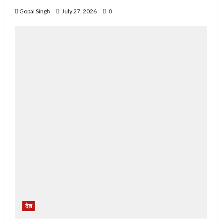
Gopal Singh
July 27, 2026
0
देश