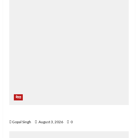
मेरठ
मेरठ में फ़र्ज़ी पुलिस चौकी बनाकर लोगों से करते थे ठगी
Gopal Singh
August 3, 2026
0