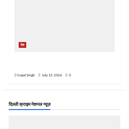
देश
स्कूल प्रिंसिपल पर महिला से मारपीट और धमकी देने का
आरोप
Gopal Singh
July 13, 2026
0
दिल्ली क्राइम नेशनल न्यूज़