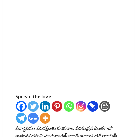
Spread the love
పర్యావరణ పరిరక్షణకు పరిసరాల పరిశుభ్రత ఎంతగానో
అత్యవసరమని స్వచ్ఛభారత్ బ్రాండ్ అంబాసిడర్ గాయత్రీ