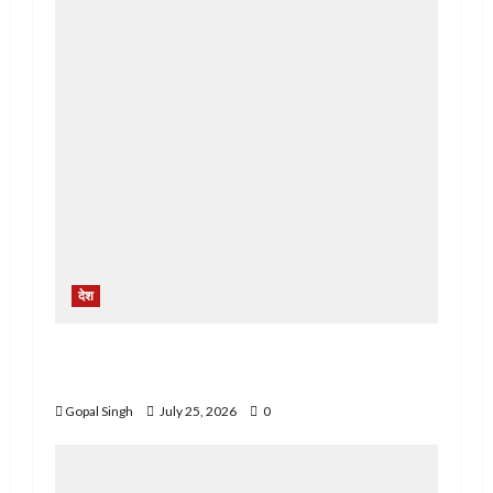
देश
ਬਿਜਲੀ ਦਫਤਰ ਭਾਦਸੋ ਵਿਖੇ ਮੁਲਾਜ਼ਮਾਂ ਵਲੋ ਬਿਜਲੀ
ਮੈਨੇਜਮੈਂਟ ਅਤੇ ਸਰਕਾਰ ਵਿਰੁੱਧ ਦਿੱਤਾ ਰੋਸ ਧਰਨਾ
Gopal Singh
July 25, 2026
0