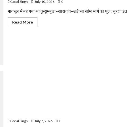
Gopal Singh
July 10, 2026
0
मानसून में बह गया था कुसुमबुड़ा–सारागांव–उड़ीसा सीमा मार्ग का पुल; सुरक्षा इंत
Read
Read More
more
about
टूटा
पुल
बना
हादसों
का
सबब:
अंधेरे
में
21
वर्षीय
युवक
गहरी
खाई
में
गिरा,
गंभीर
घायल
पुलिस और जनता मिलकर बनाएंगे अपराधमुक्त अफजलगढ़ : प्रभारी निरीक्षक म
Gopal Singh
July 7, 2026
0