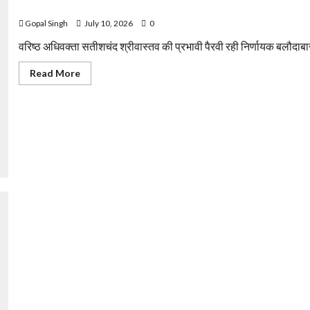
पत्रकार विजय शंकर तिवारी को जिला एवं सत्र न्यायालय से मिली जमानत
Gopal Singh
July 10, 2026
0
वरिष्ठ अधिवक्ता सतीशचंद श्रीवास्तव की प्रभावी पैरवी रही निर्णायक बलौदाबा
Read
Read More
more
about
पत्रकार
विजय
शंकर
तिवारी
को
जिला
एवं
सत्र
न्यायालय
से
मिली
जमानत
टूटा पुल बना हादसों का सबब: अंधेरे में 21 वर्षीय युवक गहरी खाई में गिरा, गंभी