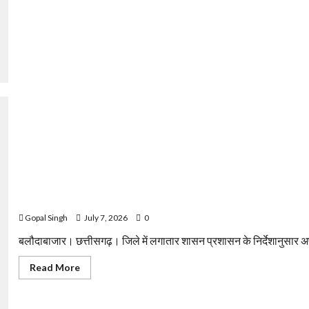
कसडोल
प्रकरण
की
उच्चस्तरीय
जांच
और
पत्रकार
सुरक्षा
कानून
की
मांग,
प्रेस
क्लब
ने
मुख्यमंत्री
के
नाम
कलेक्टर
को
सौंपा
ज्ञापन
वनांचल क्षेत्र में अवैध कारोबार का हल्लाबोल कार्यक्रम अभी भी जारी
Gopal Singh
July 7, 2026
0
बलौदाबाजार। छत्तीसगढ़। जिले में लगातार शासन प्रशासन के निर्देशानुसार अपने-
Read
Read More
more
about
वनांचल
क्षेत्र