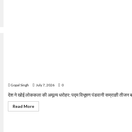
में
अवैध
कारोबार
का
हल्लाबोल
कार्यक्रम
अभी
भी
जारी
देश ने खोई लोककला की अमूल्य धरोहर: पद्म विभूषण पंडवानी सम्राज्ञी तीजन 
Gopal Singh
July 7, 2026
0
देश ने खोई लोककला की अमूल्य धरोहर: पद्म विभूषण पंडवानी सम्राज्ञी तीजन बा
Read
Read More
more
about
देश
ने
खोई
लोककला