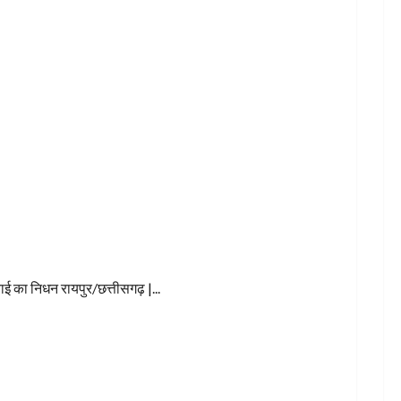
बाई का निधन
ई का निधन रायपुर/छत्तीसगढ़ |...