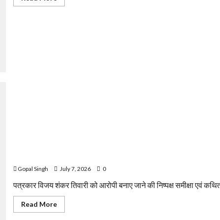
more
about
बलौदाबाजार:
अज्ञात
वाहन
की
टक्कर
से
बाइक
सवार
दो
शराब
दुकान
कर्मचारियों
की
मौत
कसडोल प्रकरण की उच्चस्तरीय जांच और पत्रकार सुरक्षा कानून की मांग, प्रेस क
Gopal Singh
July 7, 2026
0
पत्रकार विजय शंकर तिवारी को आरोपी बनाए जाने की निष्पक्ष समीक्षा एवं कथित
Read
Read More
more
about