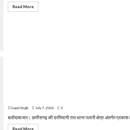
Read
Read More
more
about
शिवभक्ति
में
डूबा
अफजलगढ़,
बाबा
अमरनाथ
यात्रा
पर
निकला
सात
श्रद्धालुओं
का
जत्था
बलौदाबाजार: अज्ञात वाहन की टक्कर से बाइक सवार दो शराब दुकान कर्मचारिय
Gopal Singh
July 7, 2026
0
बलौदाबाजार। छत्तीसगढ़ की दरमियानी रात थाना पलारी क्षेत्र अंतर्गत प्रकाश ढाब
Read
Read More