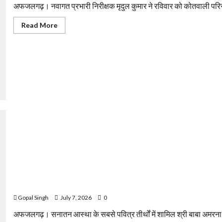
अफजलगढ़। नवागत प्रभारी निरीक्षक मृदुल कुमार ने रविवार को कोतवाली परिसर में
Read
Read More
more
about
पुलिस
और
जनता
मिलकर
बनाएंगे
अपराधमुक्त
अफजलगढ़
:
प्रभारी
निरीक्षक
मृदुल
कुमार।
शिवभक्ति में डूबा अफजलगढ़, बाबा अमरनाथ यात्रा पर निकला सात श्रद्धालुओं
Gopal Singh
July 7, 2026
0
अफजलगढ़। सनातन आस्था के सबसे पवित्र तीर्थों में शामिल श्री बाबा अमरनाथ